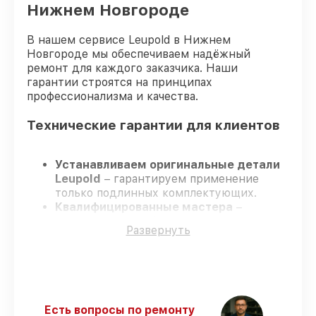
Нижнем Новгороде
В нашем сервисе Leupold в Нижнем
Новгороде мы обеспечиваем надёжный
ремонт для каждого заказчика. Наши
гарантии строятся на принципах
профессионализма и качества.
Технические гарантии для клиентов
Устанавливаем оригинальные детали
Leupold
– гарантируем применение
только подлинных комплектующих.
Квалифицированные мастера
–
проходят строгий отбор, что
Развернуть
подтверждает уровень их
профессионализма.
Заканчиваем ремонт в четко
оговоренные сроки
– ремонт
оптического прицела Leupold VX-3HD
4.5-14x40 CDS-ZL без задержек.
Есть вопросы по ремонту