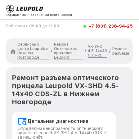
Официальный сервисный центр Leupold
+7 (831) 238-94-25
Работаем с
09:00
до
21:00
Сервисный
Ремонт
VX-3HD
центр Leupold в
Оптических
Ремонт
4.5-14x40
/
/
/
Нижнем
прицелов
разъема
CDS-ZL
Новгороде
Leupold
Ремонт разъема оптического
прицела Leupold VX-3HD 4.5-
14x40 CDS-ZL в Нижнем
Новгороде
Детальная диагностика
Определим неисправность оптического
прицела Leupold VX-3HD 4.5-14x40 CDS-ZL
за наш счёт.