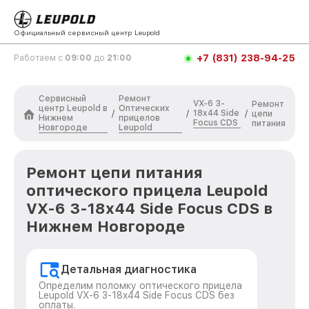
Официальный сервисный центр Leupold
+7 (831) 238-94-25
Работаем с
09:00
до
21:00
Сервисный
Ремонт
VX-6 3-
Ремонт
центр Leupold в
Оптических
18x44 Side
/
/
/
цепи
Нижнем
прицелов
Focus CDS
питания
Новгороде
Leupold
Ремонт цепи питания
оптического прицела Leupold
VX-6 3-18x44 Side Focus CDS в
Нижнем Новгороде
Детальная диагностика
Определим поломку оптического прицела
Leupold VX-6 3-18x44 Side Focus CDS без
оплаты.