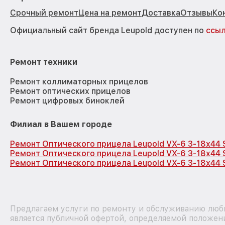
Срочный ремонт
Цена на ремонт
Доставка
Отзывы
Ко
Официальный сайт бренда Leupold доступен по
ссы
Ремонт техники
Ремонт коллиматорных прицелов
Ремонт оптических прицелов
Ремонт цифровых биноклей
Филиал в Вашем городе
Ремонт Оптического прицела Leupold VX-6 3-18x44 
Ремонт Оптического прицела Leupold VX-6 3-18x44 
Ремонт Оптического прицела Leupold VX-6 3-18x44 
Предлагаем услуги по ремонту и обслуживанию любы
является публичной офертой, определяемой положен