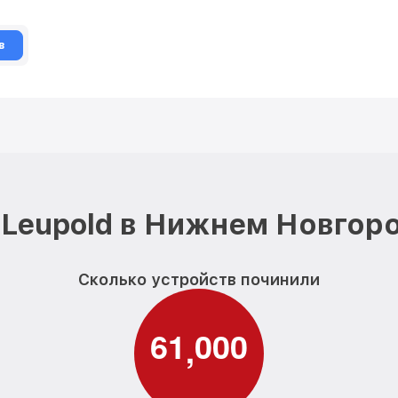
в
Leupold в Нижнем Новгор
Сколько устройств починили
6
1
0
0
0
,