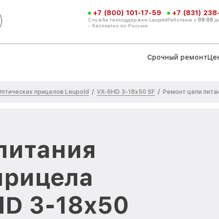
+7 (800) 101-17-59
+7 (831) 238
Служба техподдержки Leupold
Работаем с
09:00
д
- бесплатно по России
Срочный ремонт
Це
птических прицелов Leupold
VX-6HD 3-18x50 SF
/
/
Ремонт цепи пита
питания
прицела
HD 3-18x50