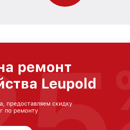
25
на ремонт
йства Leupold
а, предоставляем скидку
уг по ремонту