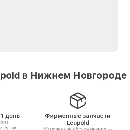
upold в Нижнем Новгороде
1 день
Фирменные запчасти
монт
Leupold
е суток
Мгновенное обслуживание —