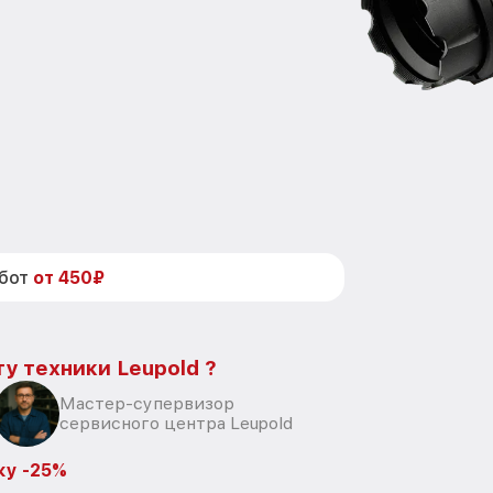
абот
от 450₽
у техники Leupold ?
Мастер-супервизор
сервисного центра Leupold
ку -25%