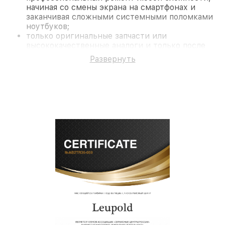
начиная со смены экрана на смартфонах и
заканчивая сложными системными поломками
ноутбуков;
только оригинальные запчасти или
высококачественные аналоги и только после
согласования с клиентом.
Развернуть
На все работы и замененные комплектующие
предоставляется длительная гарантия. В случае
поломки по условиям гарантии, мы бесплатно
исправим ситуацию.
Наши преимущества
Преимуществами нашего сервисного центра
Leupold в Нижнем Новгороде являются:
лучшие специалисты с многолетним опытом и
безупречной репутацией;
современное оборудование и
лицензированное ПО в ремонтно-
диагностических мастерских;
собственный склад комплектующих, что
позволяет сократить сроки
звернуть
восстановительных работ;
услуги курьера для владельцев
крупногабаритной техники, которые