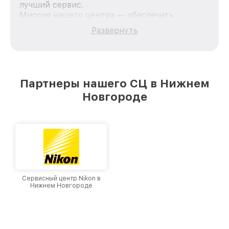
лучший сервис.
Миссия нашего центра — обеспечить
качественный и доступный ремонт для
Развернуть
каждого пользователя продукции Leupold, вне
зависимости от сложности поломки. Мы
стремимся к тому, чтобы каждый клиент был
удовлетворен скоростью и качеством
предоставляемых услуг. Наша цель — стать
Партнеры нашего СЦ в Нижнем
лучшим сервисным центром Leupold в городе
Новгороде
Нижнем Новгороде, постоянно повышая
уровень доверия и лояльности наших
клиентов.
Сервисный центр Nikon в
Нижнем Новгороде