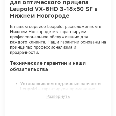
для оптического прицела
Leupold VX-6HD 3-18x50 SF в
Нижнем Новгороде
В нашем сервисе Leupold, расположенном в
Нижнем Новгороде мы гарантируем
профессиональное обслуживание для
каждого клиента. Наши гарантии основаны на
принципах профессионализма и
прозрачности.
Технические гарантии и наши
обязательства
Устанавливаем подлинные запчасти
Leupold
– гарантируем применение
только подлинных комплектующих.
Развернуть
Сертифицированные мастера
–
проходят жёсткий контроль знаний и
навыков, что подтверждает уровень их
профессионализма.