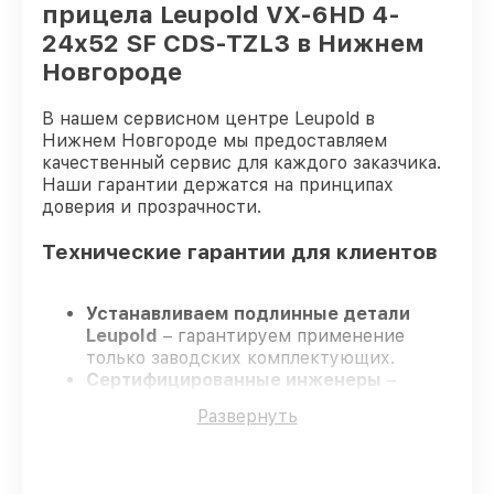
прицела Leupold VX-6HD 4-
24x52 SF CDS-TZL3 в Нижнем
Новгороде
В нашем сервисном центре Leupold в
Нижнем Новгороде мы предоставляем
качественный сервис для каждого заказчика.
Наши гарантии держатся на принципах
доверия и прозрачности.
Технические гарантии для клиентов
Устанавливаем подлинные детали
Leupold
– гарантируем применение
только заводских комплектующих.
Сертифицированные инженеры
–
проходят постоянное обучение, что
Развернуть
обеспечивает надёжную работу
устройства после ремонта.
Заканчиваем ремонт в четко
оговоренные сроки
– ремонт