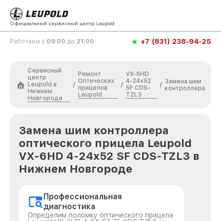
Официальный сервисный центр Leupold
+7 (831) 238-94-25
Работаем с
09:00
до
21:00
Сервисный
Ремонт
VX-6HD
центр
Оптических
4-24x52
Замена шим
Leupold в
/
/
/
прицелов
SF CDS-
контроллера
Нижнем
Leupold
TZL3
Новгороде
Замена шим контроллера
оптического прицела Leupold
VX-6HD 4-24x52 SF CDS-TZL3 в
Нижнем Новгороде
Профессиональная
диагностика
Определим поломку оптического прицела