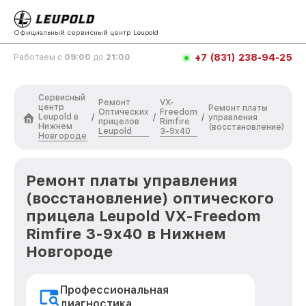
Официальный сервисный центр Leupold
+7 (831) 238-94-25
Работаем с
09:00
до
21:00
Сервисный
Ремонт
VX-
центр
Ремонт платы
Оптических
Freedom
Leupold в
/
/
/
управления
прицелов
Rimfire
Нижнем
(восстановление)
Leupold
3-9x40
Новгороде
Ремонт платы управления
(восстановление) оптического
прицела Leupold VX-Freedom
Rimfire 3-9x40 в Нижнем
Новгороде
Профессиональная
диагностика