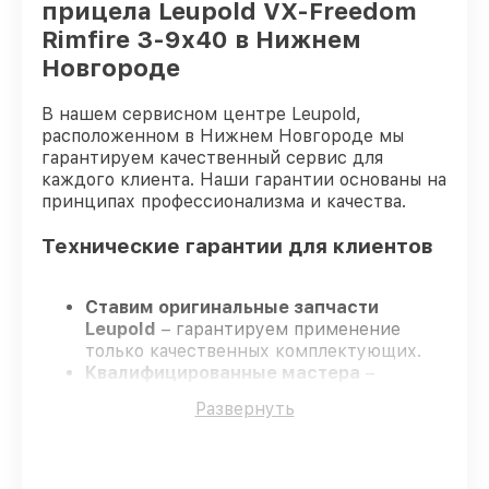
прицела Leupold VX-Freedom
Rimfire 3-9x40 в Нижнем
Новгороде
В нашем сервисном центре Leupold,
расположенном в Нижнем Новгороде мы
гарантируем качественный сервис для
каждого клиента. Наши гарантии основаны на
принципах профессионализма и качества.
Технические гарантии для клиентов
Ставим оригинальные запчасти
Leupold
– гарантируем применение
только качественных комплектующих.
Квалифицированные мастера
–
проходят строгий отбор, что
Развернуть
подтверждает уровень их
профессионализма.
Всегда выполняем ремонт вовремя
–
ремонт оптического прицела Leupold VX-